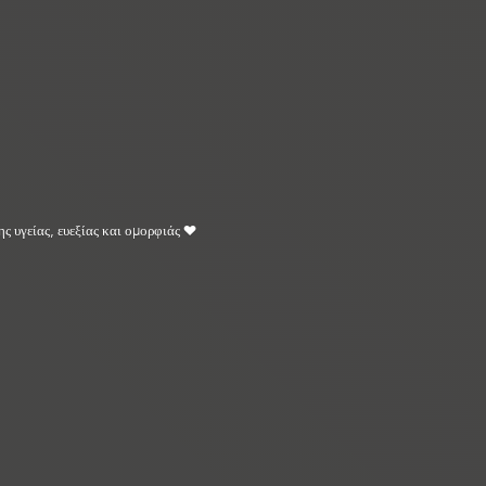
ης υγείας, ευεξίας και ομορφιάς ❤